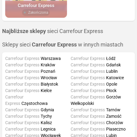
Carrefour Express
Zakończona
Najbliższe sklepy
sieci Carrefour Express
Sklepy sieci
Carrefour Express
w innych miastach
Carrefour Express
Warszawa
Carrefour Express
Łódź
Carrefour Express
Kraków
Carrefour Express
Gdańsk
Carrefour Express
Poznań
Carrefour Express
Lublin
Carrefour Express
Wrocław
Carrefour Express
Katowice
Carrefour Express
Białystok
Carrefour Express
Opole
Carrefour Express
Kielce
Carrefour Express
Płock
Carrefour
Carrefour Express
Gorzów
Express
Częstochowa
Wielkopolski
Carrefour Express
Gdynia
Carrefour Express
Tarnów
Carrefour Express
Tychy
Carrefour Express
Zamość
Carrefour Express
Kalisz
Carrefour Express
Chorzów
Carrefour Express
Legnica
Carrefour Express
Piaseczno
Carrefour Express
Włocławek
Carrefour Express
Lubin