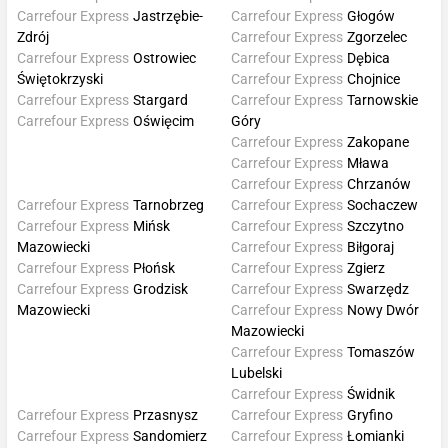
Carrefour Express
Jastrzębie-
Carrefour Express
Głogów
Zdrój
Carrefour Express
Zgorzelec
Carrefour Express
Ostrowiec
Carrefour Express
Dębica
Świętokrzyski
Carrefour Express
Chojnice
Carrefour Express
Stargard
Carrefour Express
Tarnowskie
Carrefour Express
Oświęcim
Góry
Carrefour Express
Zakopane
Carrefour Express
Mława
Carrefour Express
Chrzanów
Carrefour Express
Tarnobrzeg
Carrefour Express
Sochaczew
Carrefour Express
Mińsk
Carrefour Express
Szczytno
Mazowiecki
Carrefour Express
Biłgoraj
Carrefour Express
Płońsk
Carrefour Express
Zgierz
Carrefour Express
Grodzisk
Carrefour Express
Swarzędz
Mazowiecki
Carrefour Express
Nowy Dwór
Mazowiecki
Carrefour Express
Tomaszów
Lubelski
Carrefour Express
Świdnik
Carrefour Express
Przasnysz
Carrefour Express
Gryfino
Carrefour Express
Sandomierz
Carrefour Express
Łomianki