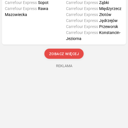
Carrefour Express
Sopot
Carrefour Express
Ząbki
Carrefour Express
Rawa
Carrefour Express
Międzyrzecz
Mazowiecka
Carrefour Express
Złotów
Carrefour Express
Jędrzejów
Carrefour Express
Przeworsk
Carrefour Express
Konstancin-
Jeziorna
ZOBACZ WIĘCEJ
REKLAMA