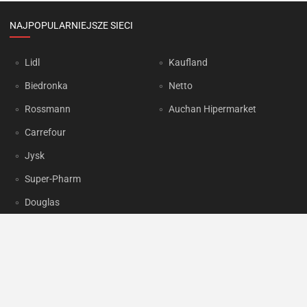
NAJPOPULARNIEJSZE SIECI
Lidl
Kaufland
Biedronka
Netto
Rossmann
Auchan Hipermarket
Carrefour
Jysk
Super-Pharm
Douglas
OKAZJUM.PL
Kontakt
Reklama
Prywatność
Korzystanie z portalu oznacza akceptację
Regulaminu
oraz
Polityki