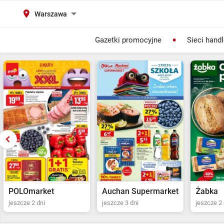
Warszawa
Gazetki promocyjne
Sieci hand
Auchan Supermarket
Żabka
POLOma
jeszcze 3 dni
jeszcze 2 dni
jeszcze 2 