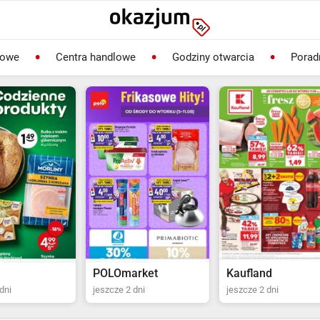
lowe
Centra handlowe
Godziny otwarcia
Porad
rket
Kaufland
Biedronka
dni
jeszcze 2 dni
jeszcze 22 dni