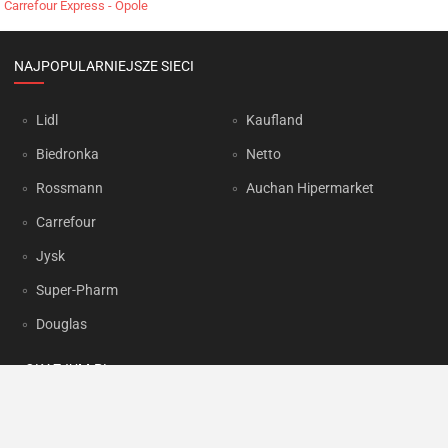
Carrefour Express - Opole
NAJPOPULARNIEJSZE SIECI
Lidl
Kaufland
Biedronka
Netto
Rossmann
Auchan Hipermarket
Carrefour
Jysk
Super-Pharm
Douglas
OKAZJUM.PL
Kontakt
Reklama
Prywatność