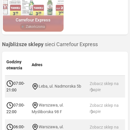
Carrefour Express
Zakończona
Najbliższe sklepy
sieci Carrefour Express
Godziny
Adres
otwarcia
07:00-
Zobacz sklep na
Łeba, ul. Nadmorska 5b
mapie
21:00
07:00-
Warszawa, ul.
Zobacz sklep na
mapie
22:00
Myśliborska 98 F
06:00-
Warszawa, ul.
Zobacz sklep na