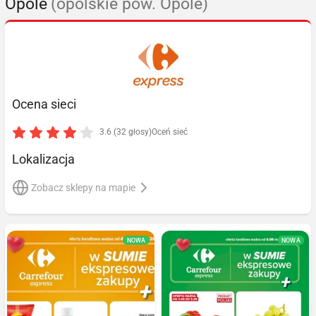
Opole
(opolskie pow. Opole)
Ocena sieci
3.6 (32 głosy)
Oceń sieć
Lokalizacja
Zobacz sklepy na mapie
NOWA
NOWA