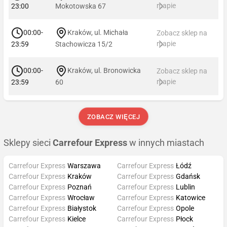
mapie
23:00
Mokotowska 67
00:00-
Kraków, ul. Michała
Zobacz sklep na
mapie
23:59
Stachowicza 15/2
00:00-
Kraków, ul. Bronowicka
Zobacz sklep na
mapie
23:59
60
ZOBACZ WIĘCEJ
Sklepy sieci
Carrefour Express
w innych miastach
Carrefour Express
Warszawa
Carrefour Express
Łódź
Carrefour Express
Kraków
Carrefour Express
Gdańsk
Carrefour Express
Poznań
Carrefour Express
Lublin
Carrefour Express
Wrocław
Carrefour Express
Katowice
Carrefour Express
Białystok
Carrefour Express
Opole
Carrefour Express
Kielce
Carrefour Express
Płock