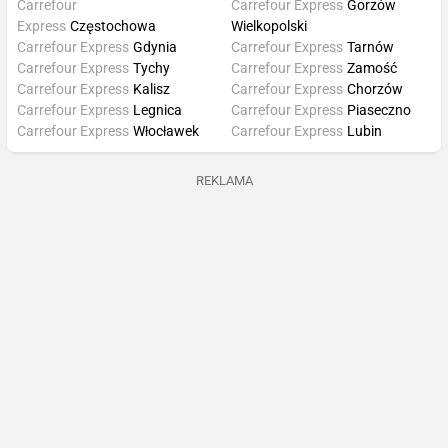
Carrefour
Carrefour Express
Gorzów
Express
Częstochowa
Wielkopolski
Carrefour Express
Gdynia
Carrefour Express
Tarnów
Carrefour Express
Tychy
Carrefour Express
Zamość
Carrefour Express
Kalisz
Carrefour Express
Chorzów
Carrefour Express
Legnica
Carrefour Express
Piaseczno
Carrefour Express
Włocławek
Carrefour Express
Lubin
REKLAMA