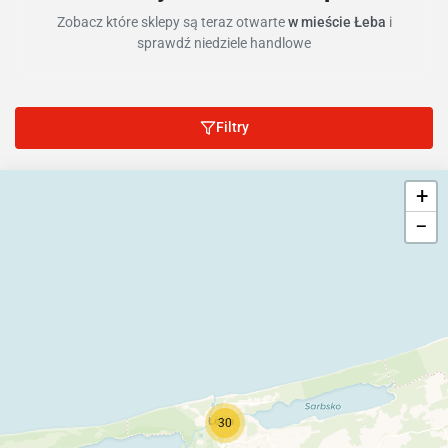
Zobacz które sklepy są teraz otwarte
w mieście Łeba
i
sprawdź niedziele handlowe
Filtry
+
−
30