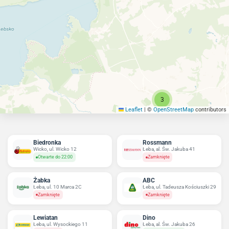
3
Leaflet
|
©
OpenStreetMap
contributors
Biedronka
Rossmann
Wicko, ul. Wicko 12
Łeba, al. Św. Jakuba 41
Otwarte do 22:00
Zamknięte
Żabka
ABC
Łeba, ul. 10 Marca 2C
Łeba, ul. Tadeusza Kościuszki 29
Zamknięte
Zamknięte
Lewiatan
Dino
Łeba, ul. Wysockiego 11
Łeba, al. Św. Jakuba 26