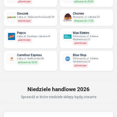
Zamknięte
Otwarte do 20:00
Groszek
Chorten
Łeba, ul. Tadeusza Kościuszki 56
Nowęcin, ul. Łebska 25
Zamknięte
Otwarte do 17:00
Pepco
Max Elektro
Łeba, al. Swietego Jakuba 39
Główczyce, ul. Adama
Mickiewicza 22
Zamknięte
Zamknięte
Carrefour Express
Blue Stop
Łeba, ul. Nadmorska 5b
Główczyce, ul. Adama
Mickiewicza 22
Otwarte do 20:00
Zamknięte
Niedziele handlowe 2026
Sprawdź w które niedziele sklepy będą otwarte