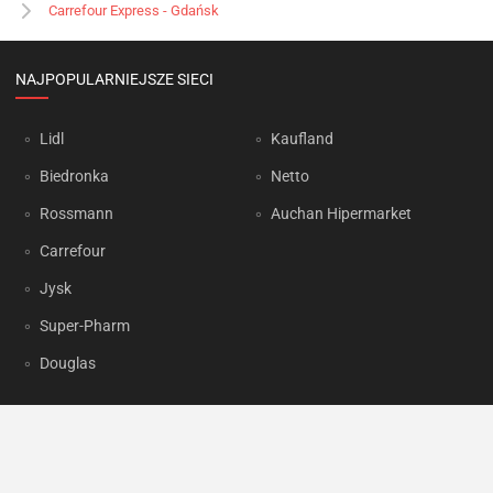
Carrefour Express - Gdańsk
NAJPOPULARNIEJSZE SIECI
Lidl
Kaufland
Biedronka
Netto
Rossmann
Auchan Hipermarket
Carrefour
Jysk
Super-Pharm
Douglas
OKAZJUM.PL
Kontakt
Reklama
Prywatność