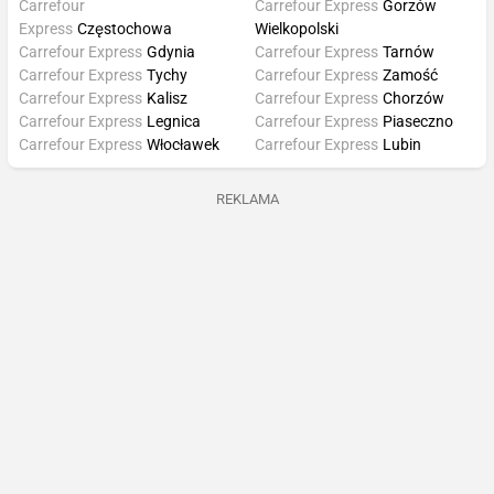
Carrefour
Carrefour Express
Gorzów
Express
Częstochowa
Wielkopolski
Carrefour Express
Gdynia
Carrefour Express
Tarnów
Carrefour Express
Tychy
Carrefour Express
Zamość
Carrefour Express
Kalisz
Carrefour Express
Chorzów
Carrefour Express
Legnica
Carrefour Express
Piaseczno
Carrefour Express
Włocławek
Carrefour Express
Lubin
REKLAMA