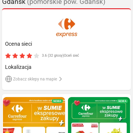
Gdańsk
(pomorskie pow. Gdańsk)
Ocena sieci
3.6 (32 głosy)
Oceń sieć
Lokalizacja
Zobacz sklepy na mapie
NOWA
NOWA