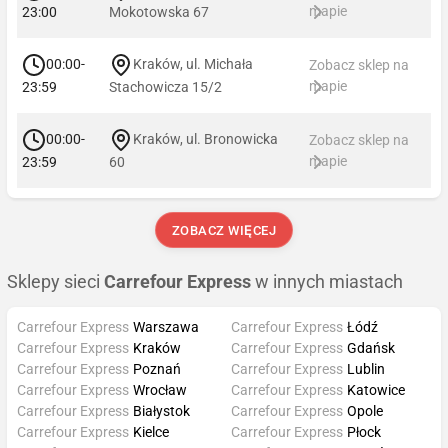
mapie
23:00
Mokotowska 67
00:00-
Kraków, ul. Michała
Zobacz sklep na
mapie
23:59
Stachowicza 15/2
00:00-
Kraków, ul. Bronowicka
Zobacz sklep na
mapie
23:59
60
ZOBACZ WIĘCEJ
Sklepy sieci
Carrefour Express
w innych miastach
Carrefour Express
Warszawa
Carrefour Express
Łódź
Carrefour Express
Kraków
Carrefour Express
Gdańsk
Carrefour Express
Poznań
Carrefour Express
Lublin
Carrefour Express
Wrocław
Carrefour Express
Katowice
Carrefour Express
Białystok
Carrefour Express
Opole
Carrefour Express
Kielce
Carrefour Express
Płock