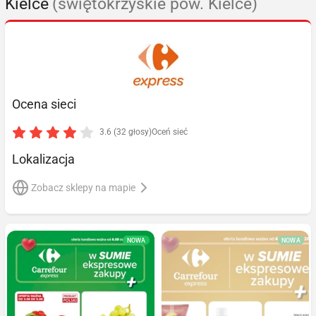
Kielce
(świętokrzyskie pow. Kielce)
Ocena sieci
3.6 (32 głosy)
Oceń sieć
Lokalizacja
Zobacz sklepy na mapie
NOWA
NOWA