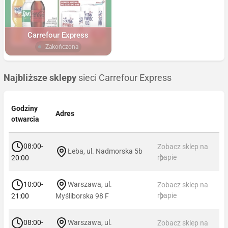
Carrefour Express
Zakończona
Najbliższe sklepy
sieci Carrefour Express
Godziny
Adres
otwarcia
08:00-
Zobacz sklep na
Łeba, ul. Nadmorska 5b
mapie
20:00
10:00-
Warszawa, ul.
Zobacz sklep na
mapie
21:00
Myśliborska 98 F
08:00-
Warszawa, ul.
Zobacz sklep na