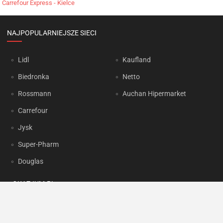
Carrefour Express - Kielce
NAJPOPULARNIEJSZE SIECI
Lidl
Kaufland
Biedronka
Netto
Rossmann
Auchan Hipermarket
Carrefour
Jysk
Super-Pharm
Douglas
OKAZJUM.PL
Kontakt
Reklama
Prywatność