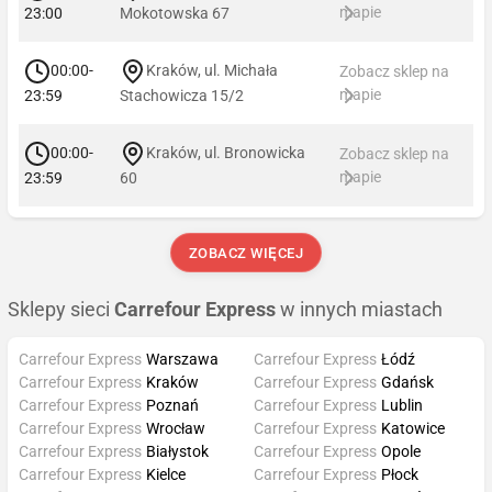
mapie
23:00
Mokotowska 67
00:00-
Kraków, ul. Michała
Zobacz sklep na
mapie
23:59
Stachowicza 15/2
00:00-
Kraków, ul. Bronowicka
Zobacz sklep na
mapie
23:59
60
ZOBACZ WIĘCEJ
Sklepy sieci
Carrefour Express
w innych miastach
Carrefour Express
Warszawa
Carrefour Express
Łódź
Carrefour Express
Kraków
Carrefour Express
Gdańsk
Carrefour Express
Poznań
Carrefour Express
Lublin
Carrefour Express
Wrocław
Carrefour Express
Katowice
Carrefour Express
Białystok
Carrefour Express
Opole
Carrefour Express
Kielce
Carrefour Express
Płock