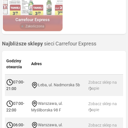
Carrefour Express
Zakończona
Najbliższe sklepy
sieci Carrefour Express
Godziny
Adres
otwarcia
07:00-
Zobacz sklep na
Łeba, ul. Nadmorska 5b
mapie
21:00
07:00-
Warszawa, ul.
Zobacz sklep na
mapie
22:00
Myśliborska 98 F
06:00-
Warszawa, ul.
Zobacz sklep na