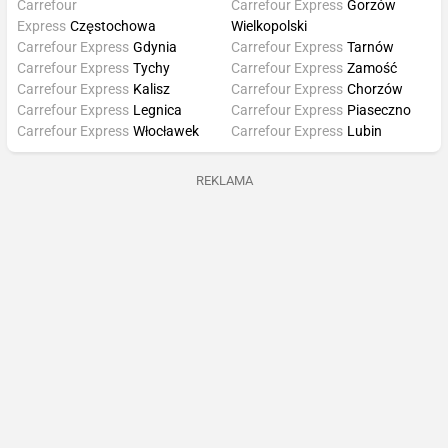
Carrefour
Carrefour Express
Gorzów
Express
Częstochowa
Wielkopolski
Carrefour Express
Gdynia
Carrefour Express
Tarnów
Carrefour Express
Tychy
Carrefour Express
Zamość
Carrefour Express
Kalisz
Carrefour Express
Chorzów
Carrefour Express
Legnica
Carrefour Express
Piaseczno
Carrefour Express
Włocławek
Carrefour Express
Lubin
REKLAMA