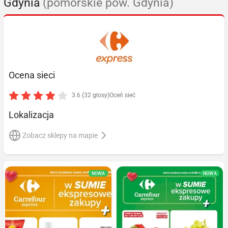
Gdynia
(pomorskie pow. Gdynia)
Ocena sieci
3.6 (32 głosy)
Oceń sieć
Lokalizacja
Zobacz sklepy na mapie
NOWA
NOWA