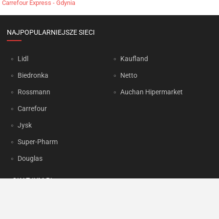
Carrefour Express - Gdynia
NAJPOPULARNIEJSZE SIECI
Lidl
Kaufland
Biedronka
Netto
Rossmann
Auchan Hipermarket
Carrefour
Jysk
Super-Pharm
Douglas
OKAZJUM.PL
Kontakt
Reklama
Prywatność