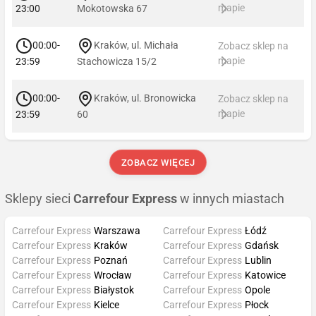
mapie
23:00
Mokotowska 67
00:00-
Kraków, ul. Michała
Zobacz sklep na
mapie
23:59
Stachowicza 15/2
00:00-
Kraków, ul. Bronowicka
Zobacz sklep na
mapie
23:59
60
ZOBACZ WIĘCEJ
Sklepy sieci
Carrefour Express
w innych miastach
Carrefour Express
Warszawa
Carrefour Express
Łódź
Carrefour Express
Kraków
Carrefour Express
Gdańsk
Carrefour Express
Poznań
Carrefour Express
Lublin
Carrefour Express
Wrocław
Carrefour Express
Katowice
Carrefour Express
Białystok
Carrefour Express
Opole
Carrefour Express
Kielce
Carrefour Express
Płock