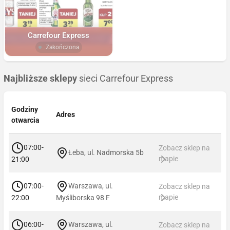
Carrefour Express
Zakończona
Najbliższe sklepy
sieci Carrefour Express
Godziny
Adres
otwarcia
07:00-
Zobacz sklep na
Łeba, ul. Nadmorska 5b
mapie
21:00
07:00-
Warszawa, ul.
Zobacz sklep na
mapie
22:00
Myśliborska 98 F
06:00-
Warszawa, ul.
Zobacz sklep na