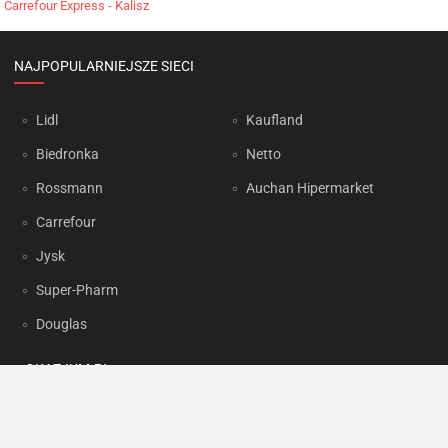
Carrefour Express - Kalisz
NAJPOPULARNIEJSZE SIECI
Lidl
Kaufland
Biedronka
Netto
Rossmann
Auchan Hipermarket
Carrefour
Jysk
Super-Pharm
Douglas
OKAZJUM.PL
Kontakt
Reklama
Prywatność