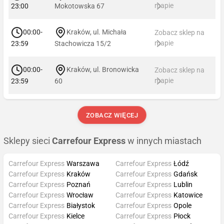
mapie
23:00
Mokotowska 67
00:00-
Kraków, ul. Michała
Zobacz sklep na
mapie
23:59
Stachowicza 15/2
00:00-
Kraków, ul. Bronowicka
Zobacz sklep na
mapie
23:59
60
ZOBACZ WIĘCEJ
Sklepy sieci
Carrefour Express
w innych miastach
Carrefour Express
Warszawa
Carrefour Express
Łódź
Carrefour Express
Kraków
Carrefour Express
Gdańsk
Carrefour Express
Poznań
Carrefour Express
Lublin
Carrefour Express
Wrocław
Carrefour Express
Katowice
Carrefour Express
Białystok
Carrefour Express
Opole
Carrefour Express
Kielce
Carrefour Express
Płock