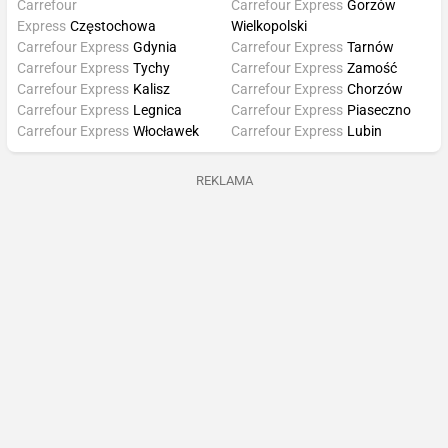
Carrefour
Carrefour Express
Gorzów
Express
Częstochowa
Wielkopolski
Carrefour Express
Gdynia
Carrefour Express
Tarnów
Carrefour Express
Tychy
Carrefour Express
Zamość
Carrefour Express
Kalisz
Carrefour Express
Chorzów
Carrefour Express
Legnica
Carrefour Express
Piaseczno
Carrefour Express
Włocławek
Carrefour Express
Lubin
REKLAMA