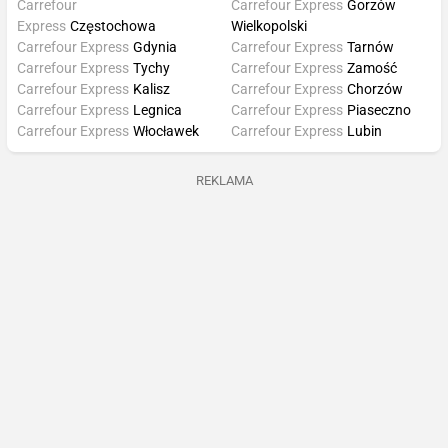
Carrefour
Carrefour Express
Gorzów
Express
Częstochowa
Wielkopolski
Carrefour Express
Gdynia
Carrefour Express
Tarnów
Carrefour Express
Tychy
Carrefour Express
Zamość
Carrefour Express
Kalisz
Carrefour Express
Chorzów
Carrefour Express
Legnica
Carrefour Express
Piaseczno
Carrefour Express
Włocławek
Carrefour Express
Lubin
REKLAMA