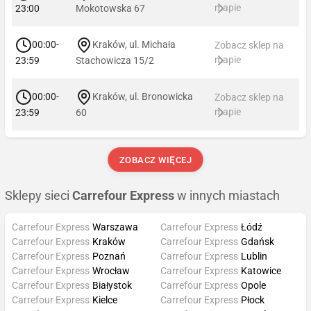
mapie
23:00
Mokotowska 67
00:00-
Kraków, ul. Michała
Zobacz sklep na
mapie
23:59
Stachowicza 15/2
00:00-
Kraków, ul. Bronowicka
Zobacz sklep na
mapie
23:59
60
ZOBACZ WIĘCEJ
Sklepy sieci
Carrefour Express
w innych miastach
Carrefour Express
Warszawa
Carrefour Express
Łódź
Carrefour Express
Kraków
Carrefour Express
Gdańsk
Carrefour Express
Poznań
Carrefour Express
Lublin
Carrefour Express
Wrocław
Carrefour Express
Katowice
Carrefour Express
Białystok
Carrefour Express
Opole
Carrefour Express
Kielce
Carrefour Express
Płock