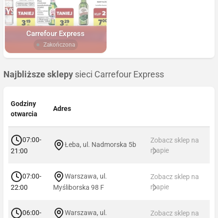
Carrefour Express
Zakończona
Najbliższe sklepy
sieci Carrefour Express
Godziny
Adres
otwarcia
07:00-
Zobacz sklep na
Łeba, ul. Nadmorska 5b
mapie
21:00
07:00-
Warszawa, ul.
Zobacz sklep na
mapie
22:00
Myśliborska 98 F
06:00-
Warszawa, ul.
Zobacz sklep na