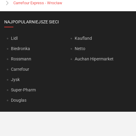
Carrefour Express - Wrocław
NAJPOPULARNIEJSZE SIECI
Lidl
Kaufland
Biedronka
Netto
Rossmann
Auchan Hipermarket
Carrefour
Jysk
Super-Pharm
Douglas
OKAZJUM.PL
Kontakt
Reklama
Prywatność