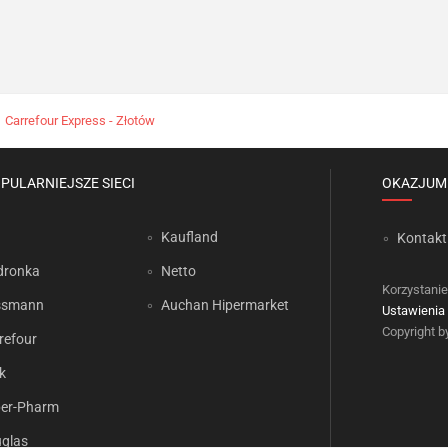
Carrefour Express - Złotów
PULARNIEJSZE SIECI
OKAZJUM
Kaufland
Kontakt
dronka
Netto
Korzystanie
ssmann
Auchan Hipermarket
Ustawienia 
Copyright 
refour
k
er-Pharm
glas