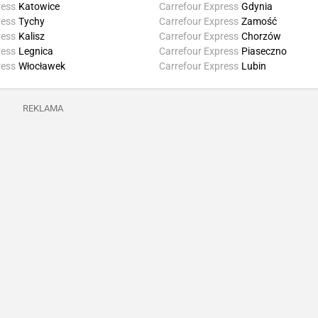
ress
Katowice
Carrefour Express
Gdynia
ress
Tychy
Carrefour Express
Zamość
ress
Kalisz
Carrefour Express
Chorzów
ress
Legnica
Carrefour Express
Piaseczno
ress
Włocławek
Carrefour Express
Lubin
REKLAMA