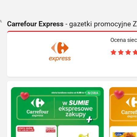
A
Carrefour Express
- gazetki promocyjne 
Ocena siec
NOWA