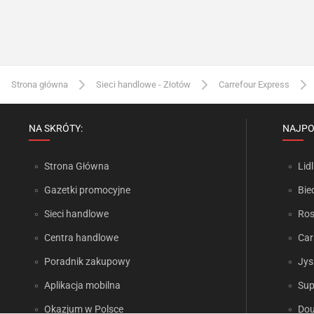
Strona główna
Sieci handlowe - Złotów
Carrefour Express
NA SKRÓTY:
NAJPO
Strona Główna
Lidl
Gazetki promocyjne
Bie
Sieci handlowe
Ro
Centra handlowe
Car
Poradnik zakupowy
Jys
Aplikacja mobilna
Sup
Okazjum w Polsce
Dou