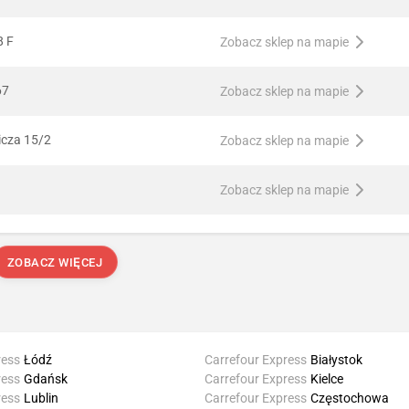
8 F
Zobacz sklep na mapie
67
Zobacz sklep na mapie
icza 15/2
Zobacz sklep na mapie
Zobacz sklep na mapie
ZOBACZ WIĘCEJ
ress
Łódź
Carrefour Express
Białystok
ress
Gdańsk
Carrefour Express
Kielce
ress
Lublin
Carrefour Express
Częstochowa