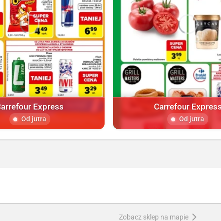
arrefour Express
Carrefour Expres
Od jutra
Od jutra
Zobacz sklep na mapie