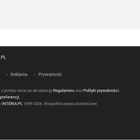
.PL
Reklama
Prywatność
 z portalu oznacza akceptację
Regulaminu
oraz
Polityki prywatności
.
preferencji
.
by
INTERIA.PL
1999-2026. Wszystkie prawa zastrzeżone.