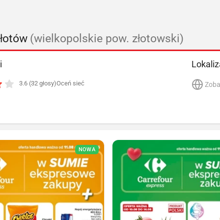
Złotów
(wielkopolskie pow. złotowski)
i
Lokaliz
3.6 (32 głosy)
Oceń sieć
Zoba
NOWA