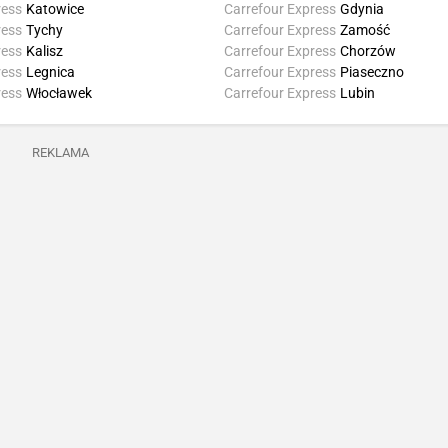
ress
Katowice
Carrefour Express
Gdynia
ress
Tychy
Carrefour Express
Zamość
ress
Kalisz
Carrefour Express
Chorzów
ress
Legnica
Carrefour Express
Piaseczno
ress
Włocławek
Carrefour Express
Lubin
REKLAMA