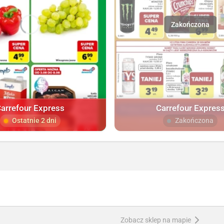
arrefour Express
Carrefour Expres
Ostatnie 2 dni
Zakończona
Zobacz sklep na mapie