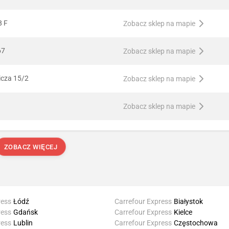
8 F
Zobacz sklep na mapie
67
Zobacz sklep na mapie
icza 15/2
Zobacz sklep na mapie
Zobacz sklep na mapie
ZOBACZ WIĘCEJ
ress
Łódź
Carrefour Express
Białystok
ress
Gdańsk
Carrefour Express
Kielce
ress
Lublin
Carrefour Express
Częstochowa