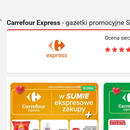
A
Carrefour Express
- gazetki promocyjne
Ocena siec
NOWA