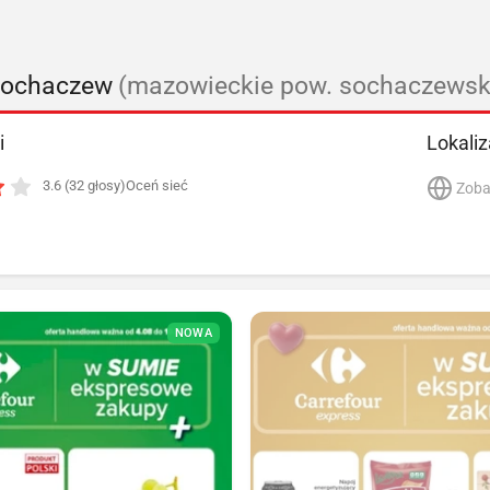
 Sochaczew
(mazowieckie pow. sochaczewsk
i
Lokaliz
3.6 (32 głosy)
Oceń sieć
Zoba
NOWA