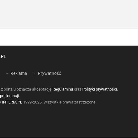
.PL
Reklama
Prywatność
 z portalu oznacza akceptację
Regulaminu
oraz
Polityki prywatności
.
preferencji
.
by
INTERIA.PL
1999-2026. Wszystkie prawa zastrzeżone.