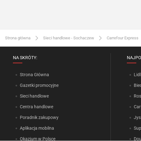
Strona główna
Sieci handlowe - Sochaczew
Carrefour Express
NA SKRÓTY:
NAJPO
Strona Główna
Lidl
Gazetki promocyjne
Bie
Sieci handlowe
Ro
Centra handlowe
Car
Poradnik zakupowy
Jys
Aplikacja mobilna
Sup
Okazjum w Polsce
Dou