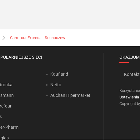
Carrefour Express - Sochaczew
PULARNIEJSZE SIECI
OKAZJUM
Kaufland
Kontakt
dronka
Netto
Korzystanie
ssmann
Auchan Hipermarket
Ustawienia 
Copyright 
refour
k
er-Pharm
glas