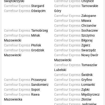
Świętokrzyski
Carrefour Express
Chojnice
Carrefour Express
Stargard
Carrefour Express
Tarnowskie
Carrefour Express
Oświęcim
Góry
Carrefour Express
Zakopane
Carrefour Express
Mława
Carrefour Express
Chrzanów
Carrefour Express
Tarnobrzeg
Carrefour Express
Sochaczew
Carrefour Express
Mińsk
Carrefour Express
Szczytno
Mazowiecki
Carrefour Express
Biłgoraj
Carrefour Express
Płońsk
Carrefour Express
Zgierz
Carrefour Express
Grodzisk
Carrefour Express
Swarzędz
Mazowiecki
Carrefour Express
Nowy Dwór
Mazowiecki
Carrefour Express
Tomaszów
Lubelski
Carrefour Express
Świdnik
Carrefour Express
Przasnysz
Carrefour Express
Gryfino
Carrefour Express
Sandomierz
Carrefour Express
Łomianki
Carrefour Express
Sopot
Carrefour Express
Ząbki
Carrefour Express
Rawa
Carrefour Express
Międzyrzecz
Mazowiecka
Carrefour Express
Złotów
Carrefour Express
Jędrzejów