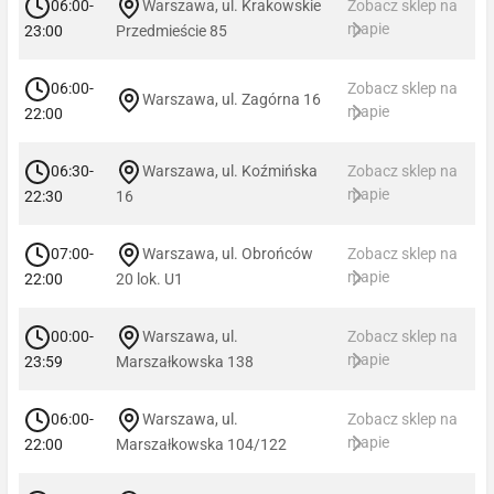
06:00-
Warszawa, ul. Krakowskie
Zobacz sklep na
mapie
23:00
Przedmieście 85
06:00-
Zobacz sklep na
Warszawa, ul. Zagórna 16
mapie
22:00
06:30-
Warszawa, ul. Koźmińska
Zobacz sklep na
mapie
22:30
16
07:00-
Warszawa, ul. Obrońców
Zobacz sklep na
mapie
22:00
20 lok. U1
00:00-
Warszawa, ul.
Zobacz sklep na
mapie
23:59
Marszałkowska 138
06:00-
Warszawa, ul.
Zobacz sklep na
mapie
22:00
Marszałkowska 104/122