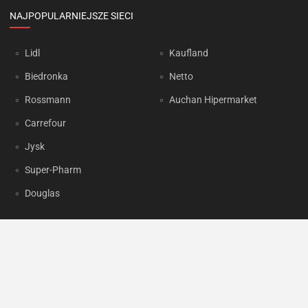
NAJPOPULARNIEJSZE SIECI
Lidl
Kaufland
Biedronka
Netto
Rossmann
Auchan Hipermarket
Carrefour
Jysk
Super-Pharm
Douglas
OKAZJUM.PL
Kontakt
Reklama
Prywatność
Korzystanie z portalu oznacza akceptację
Regulaminu
oraz
Polityki