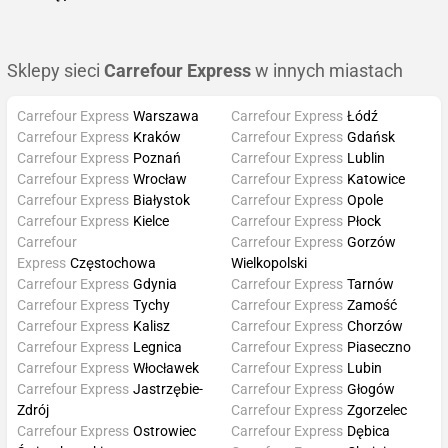
Sklepy sieci
Carrefour Express
w innych miastach
Carrefour Express
Warszawa
Carrefour Express
Łódź
Carrefour Express
Kraków
Carrefour Express
Gdańsk
Carrefour Express
Poznań
Carrefour Express
Lublin
Carrefour Express
Wrocław
Carrefour Express
Katowice
Carrefour Express
Białystok
Carrefour Express
Opole
Carrefour Express
Kielce
Carrefour Express
Płock
Carrefour
Carrefour Express
Gorzów
Express
Częstochowa
Wielkopolski
Carrefour Express
Gdynia
Carrefour Express
Tarnów
Carrefour Express
Tychy
Carrefour Express
Zamość
Carrefour Express
Kalisz
Carrefour Express
Chorzów
Carrefour Express
Legnica
Carrefour Express
Piaseczno
Carrefour Express
Włocławek
Carrefour Express
Lubin
Carrefour Express
Jastrzębie-
Carrefour Express
Głogów
Zdrój
Carrefour Express
Zgorzelec
Carrefour Express
Ostrowiec
Carrefour Express
Dębica