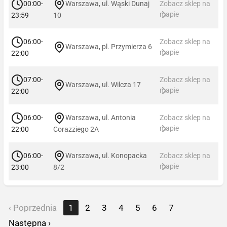
00:00-
Warszawa, ul. Wąski Dunaj
Zobacz sklep na
mapie
23:59
10
06:00-
Zobacz sklep na
Warszawa, pl. Przymierza 6
mapie
22:00
07:00-
Zobacz sklep na
Warszawa, ul. Wilcza 17
mapie
22:00
06:00-
Warszawa, ul. Antonia
Zobacz sklep na
mapie
22:00
Corazziego 2A
06:00-
Warszawa, ul. Konopacka
Zobacz sklep na
mapie
23:00
8/2
‹ Poprzednia
1
2
3
4
5
6
7
Następna ›