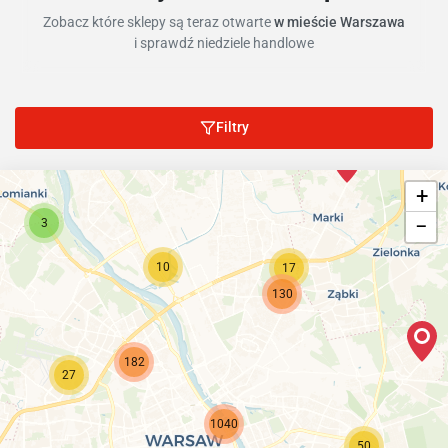
Zobacz które sklepy są teraz otwarte
w mieście Warszawa
i sprawdź niedziele handlowe
Filtry
+
−
3
10
17
130
182
27
1040
50