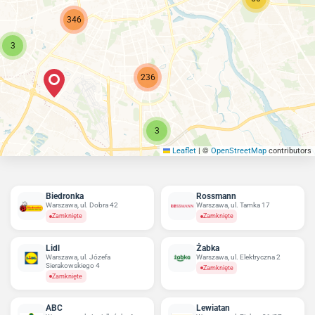
346
3
236
3
Leaflet
|
©
OpenStreetMap
contributors
Biedronka
Rossmann
Warszawa, ul. Dobra 42
Warszawa, ul. Tamka 17
Zamknięte
Zamknięte
Lidl
Żabka
Warszawa, ul. Józefa
Warszawa, ul. Elektryczna 2
Sierakowskiego 4
Zamknięte
Zamknięte
ABC
Lewiatan