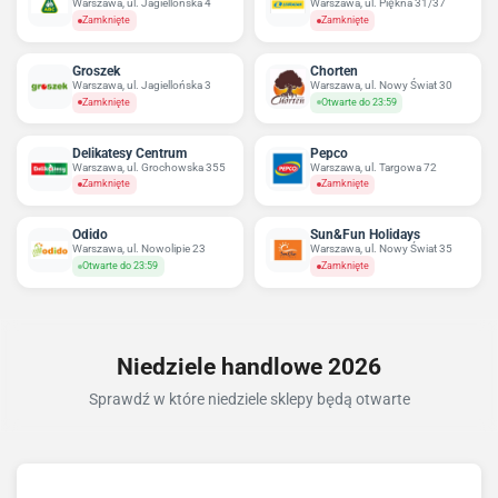
Warszawa, ul. Jagiellońska 4
Warszawa, ul. Piękna 31/37
Zamknięte
Zamknięte
Groszek
Chorten
Warszawa, ul. Jagiellońska 3
Warszawa, ul. Nowy Świat 30
Zamknięte
Otwarte do 23:59
Delikatesy Centrum
Pepco
Warszawa, ul. Grochowska 355
Warszawa, ul. Targowa 72
Zamknięte
Zamknięte
Odido
Sun&Fun Holidays
Warszawa, ul. Nowolipie 23
Warszawa, ul. Nowy Świat 35
Otwarte do 23:59
Zamknięte
Niedziele handlowe 2026
Sprawdź w które niedziele sklepy będą otwarte