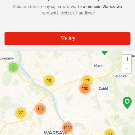
Zobacz które sklepy są teraz otwarte
w mieście Warszawa
i sprawdź niedziele handlowe
Filtry
+
−
3
10
17
130
182
27
1040
50