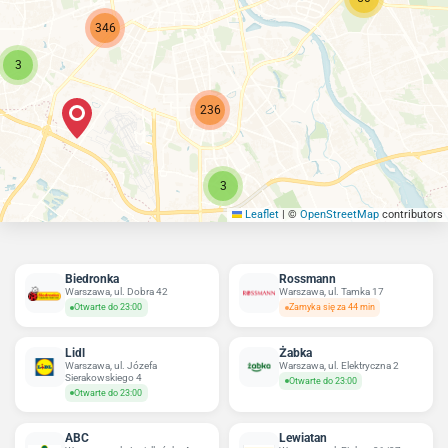
346
3
236
3
Leaflet
|
©
OpenStreetMap
contributors
Biedronka
Rossmann
Warszawa, ul. Dobra 42
Warszawa, ul. Tamka 17
Otwarte do 23:00
Zamyka się za 44 min
Lidl
Żabka
Warszawa, ul. Józefa
Warszawa, ul. Elektryczna 2
Sierakowskiego 4
Otwarte do 23:00
Otwarte do 23:00
ABC
Lewiatan