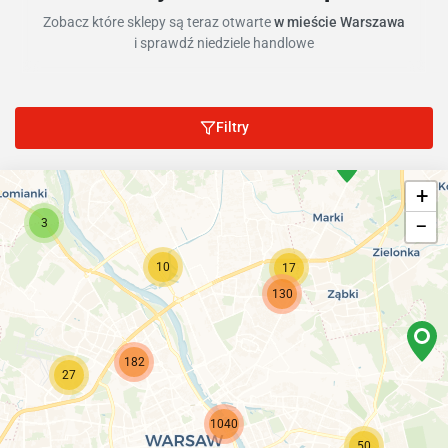
Zobacz które sklepy są teraz otwarte
w mieście Warszawa
i sprawdź niedziele handlowe
Filtry
+
−
3
10
17
130
182
27
1040
50