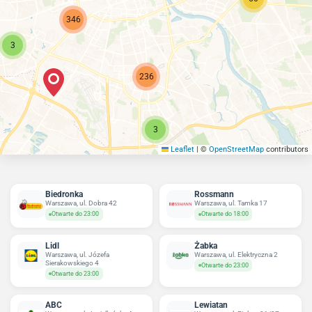
346
3
236
3
Leaflet
|
©
OpenStreetMap
contributors
Biedronka
Rossmann
Warszawa, ul. Dobra 42
Warszawa, ul. Tamka 17
Otwarte do 23:00
Otwarte do 18:00
Lidl
Żabka
Warszawa, ul. Józefa
Warszawa, ul. Elektryczna 2
Sierakowskiego 4
Otwarte do 23:00
Otwarte do 23:00
ABC
Lewiatan