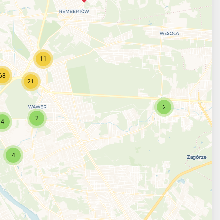
11
68
21
2
2
4
4