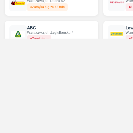
Warszawa, ul. Dobra 42
Wars
Zamyka się za 42 min
Z
ABC
Lew
Warszawa, ul. Jagiellońska 4
Wars
Zamknięte
Z
Delikatesy Centrum
Pe
Warszawa, ul. Grochowska 355
Wars
Zamknięte
Z