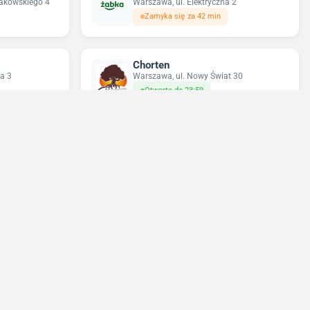
rakowskiego 4
Warszawa, ul. Elektryczna 2
Zamyka się za 42 min
Chorten
a 3
Warszawa, ul. Nowy Świat 30
Otwarte do 23:59
Sun&Fun Holidays
23
Warszawa, ul. Nowy Świat 35
Zamknięte