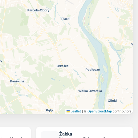
Leaflet
|
©
OpenStreetMap
contributors
Żabka