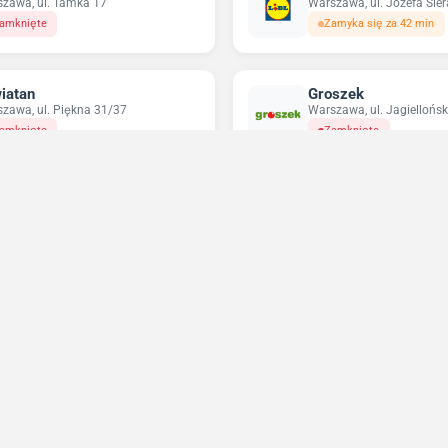
zawa, ul. Tamka 17
Warszawa, ul. Józefa Sie
amknięte
Zamyka się za 42 min
iatan
Groszek
zawa, ul. Piękna 31/37
Warszawa, ul. Jagiellońsk
amknięte
Zamknięte
pco
Odido
zawa, ul. Targowa 72
Warszawa, ul. Nowolipie 
amknięte
Otwarte do 23:59
Niedziele handlowe 2026
Sprawdź w które niedziele sklepy będą otwarte