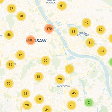
61
27
98
40
170
80
32
58
183
31
13
12
70
59
32
56
20
35
45
22
88
2
28
26
24