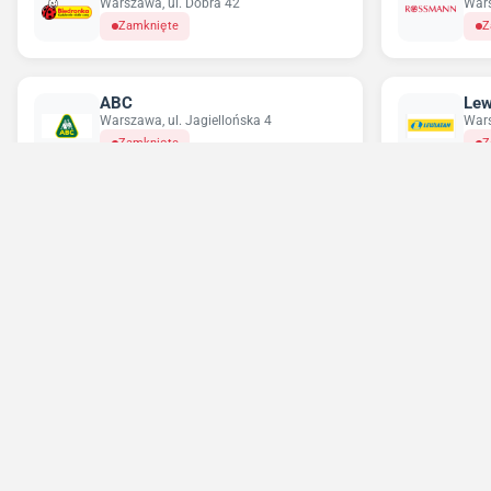
Warszawa, ul. Dobra 42
Wars
Zamknięte
Z
ABC
Lew
Warszawa, ul. Jagiellońska 4
Wars
Zamknięte
Z
Delikatesy Centrum
Pe
Warszawa, ul. Grochowska 355
Wars
Zamknięte
Z