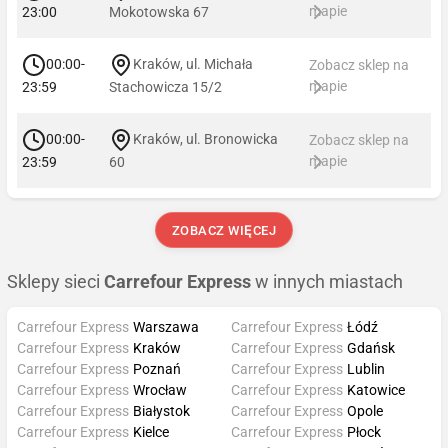
mapie
23:00
Mokotowska 67
00:00-
Kraków, ul. Michała
Zobacz sklep na
mapie
23:59
Stachowicza 15/2
00:00-
Kraków, ul. Bronowicka
Zobacz sklep na
mapie
23:59
60
ZOBACZ WIĘCEJ
Sklepy sieci
Carrefour Express
w innych miastach
Carrefour Express
Warszawa
Carrefour Express
Łódź
Carrefour Express
Kraków
Carrefour Express
Gdańsk
Carrefour Express
Poznań
Carrefour Express
Lublin
Carrefour Express
Wrocław
Carrefour Express
Katowice
Carrefour Express
Białystok
Carrefour Express
Opole
Carrefour Express
Kielce
Carrefour Express
Płock