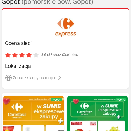
Sopot
(pomorskie pow. Sopot)
Ocena sieci
3.6 (32 głosy)
Oceń sieć
Lokalizacja
Zobacz sklepy na mapie
NOWA
NOWA