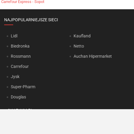
Carrefour Express - Sopot
NAJPOPULARNIEJSZE SIECI
Lidl
Kaufland
Biedronka
Netto
Rossmann
Auchan Hipermarket
Carrefour
Jysk
Super-Pharm
Douglas
OKAZJUM.PL
Kontakt
Reklama
Prywatność