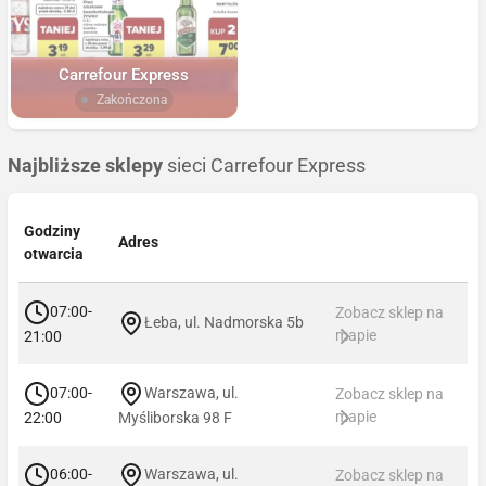
Carrefour Express
Zakończona
Najbliższe sklepy
sieci Carrefour Express
Godziny
Adres
otwarcia
07:00-
Zobacz sklep na
Łeba, ul. Nadmorska 5b
mapie
21:00
07:00-
Warszawa, ul.
Zobacz sklep na
mapie
22:00
Myśliborska 98 F
06:00-
Warszawa, ul.
Zobacz sklep na