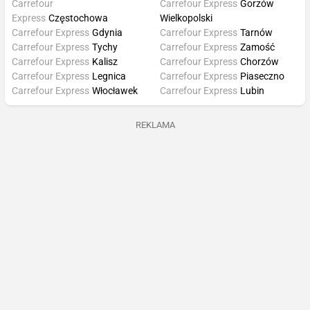
Carrefour
Carrefour Express
Gorzów
Express
Częstochowa
Wielkopolski
Carrefour Express
Gdynia
Carrefour Express
Tarnów
Carrefour Express
Tychy
Carrefour Express
Zamość
Carrefour Express
Kalisz
Carrefour Express
Chorzów
Carrefour Express
Legnica
Carrefour Express
Piaseczno
Carrefour Express
Włocławek
Carrefour Express
Lubin
REKLAMA