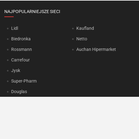
NAJPOPULARNIEJSZE SIECI
Lidl
Kaufland
Biedronka
Netto
Rossmann
Auchan Hipermarket
Carrefour
Jysk
Super-Pharm
Douglas
OKAZJUM.PL
Kontakt
Reklama
Prywatność
Korzystanie z portalu oznacza akceptację
Regulaminu
oraz
Polityki