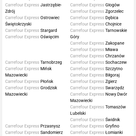
Carrefour Express
Jastrzębie-
Carrefour Express
Głogów
Zdrój
Carrefour Express
Zgorzelec
Carrefour Express
Ostrowiec
Carrefour Express
Dębica
Świętokrzyski
Carrefour Express
Chojnice
Carrefour Express
Stargard
Carrefour Express
Tarnowskie
Carrefour Express
Oświęcim
Góry
Carrefour Express
Zakopane
Carrefour Express
Mława
Carrefour Express
Chrzanów
Carrefour Express
Tarnobrzeg
Carrefour Express
Sochaczew
Carrefour Express
Mińsk
Carrefour Express
Szczytno
Mazowiecki
Carrefour Express
Biłgoraj
Carrefour Express
Płońsk
Carrefour Express
Zgierz
Carrefour Express
Grodzisk
Carrefour Express
Swarzędz
Mazowiecki
Carrefour Express
Nowy Dwór
Mazowiecki
Carrefour Express
Tomaszów
Lubelski
Carrefour Express
Świdnik
Carrefour Express
Przasnysz
Carrefour Express
Gryfino
Carrefour Express
Sandomierz
Carrefour Express
Łomianki