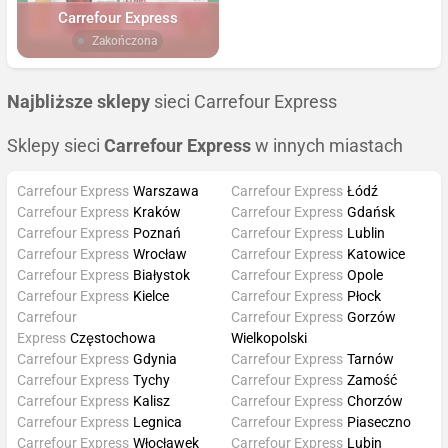
Carrefour Express
Zakończona
Najbliższe sklepy
sieci Carrefour Express
Sklepy sieci
Carrefour Express
w innych miastach
Carrefour Express
Warszawa
Carrefour Express
Łódź
Carrefour Express
Kraków
Carrefour Express
Gdańsk
Carrefour Express
Poznań
Carrefour Express
Lublin
Carrefour Express
Wrocław
Carrefour Express
Katowice
Carrefour Express
Białystok
Carrefour Express
Opole
Carrefour Express
Kielce
Carrefour Express
Płock
Carrefour
Carrefour Express
Gorzów
Express
Częstochowa
Wielkopolski
Carrefour Express
Gdynia
Carrefour Express
Tarnów
Carrefour Express
Tychy
Carrefour Express
Zamość
Carrefour Express
Kalisz
Carrefour Express
Chorzów
Carrefour Express
Legnica
Carrefour Express
Piaseczno
Carrefour Express
Włocławek
Carrefour Express
Lubin