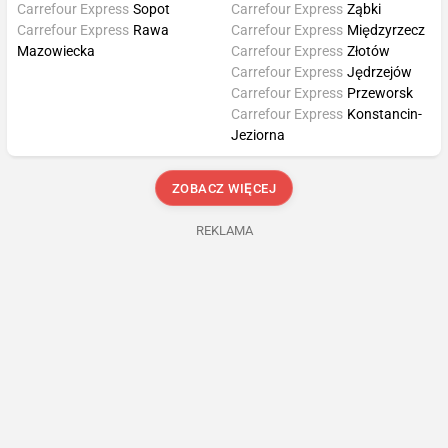
Carrefour Express
Sopot
Carrefour Express
Ząbki
Carrefour Express
Rawa
Carrefour Express
Międzyrzecz
Mazowiecka
Carrefour Express
Złotów
Carrefour Express
Jędrzejów
Carrefour Express
Przeworsk
Carrefour Express
Konstancin-
Jeziorna
ZOBACZ WIĘCEJ
REKLAMA