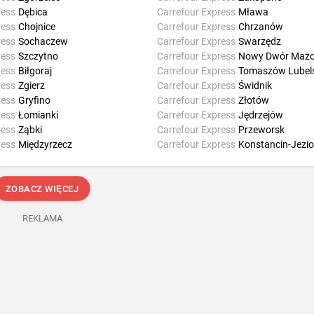
ress
Dębica
Carrefour Express
Mława
ress
Chojnice
Carrefour Express
Chrzanów
ress
Sochaczew
Carrefour Express
Swarzędz
ress
Szczytno
Carrefour Express
Nowy Dwór Mazo
ress
Biłgoraj
Carrefour Express
Tomaszów Lubels
ress
Zgierz
Carrefour Express
Świdnik
ress
Gryfino
Carrefour Express
Złotów
ress
Łomianki
Carrefour Express
Jędrzejów
ress
Ząbki
Carrefour Express
Przeworsk
ress
Międzyrzecz
Carrefour Express
Konstancin-Jezi
ZOBACZ WIĘCEJ
REKLAMA