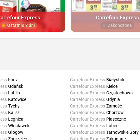
arrefour Express
Carrefour Express
Ostatnie 3 dni
Zakończona
ress
Łódź
Carrefour Express
Białystok
ress
Gdańsk
Carrefour Express
Kielce
ress
Lublin
Carrefour Express
Częstochowa
ress
Katowice
Carrefour Express
Gdynia
ress
Tychy
Carrefour Express
Zamość
ress
Kalisz
Carrefour Express
Chorzów
ress
Legnica
Carrefour Express
Piaseczno
ress
Włocławek
Carrefour Express
Lubin
ress
Głogów
Carrefour Express
Tarnowskie Góry
ress
Zgorzelec
Carrefour Express
Zakopane