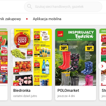
nik zakupowy
Aplikacja mobilna
POLOmarket
Stokrotka Supermarket
Bi
jeszcze 4 dni
jeszcze 5 dni
za 