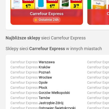
Carrefour Express
C
Ostatnie 24h
Najbliższe sklepy
sieci Carrefour Express
Sklepy sieci
Carrefour Express
w innych miastach
Carrefour Express
Warszawa
Carrefour Exp
Carrefour Express
Kraków
Carrefour Exp
Carrefour Express
Poznań
Carrefour Exp
Carrefour Express
Wrocław
Carrefour Exp
Carrefour Express
Opole
Carrefour Exp
Carrefour Express
Płock
Carrefour Exp
Carrefour Express
Gorzów Wielkopolski
Carrefour Exp
Carrefour Express
Tarnów
Carrefour Exp
Carrefour Express
Jastrzębie-Zdrój
Carrefour Exp
Carrefour Express
Ostrowiec Świętokrzyski
Carrefour Exp