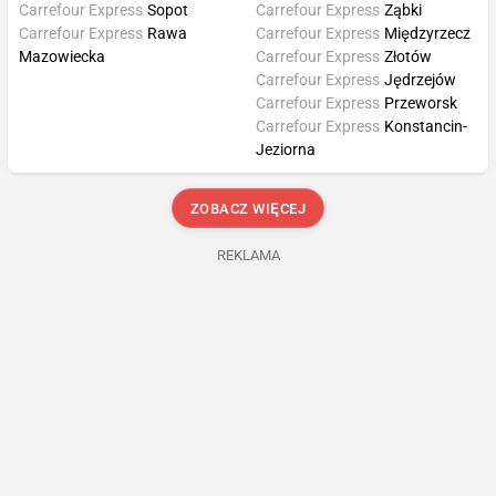
Carrefour Express
Sopot
Carrefour Express
Ząbki
Carrefour Express
Rawa
Carrefour Express
Międzyrzecz
Mazowiecka
Carrefour Express
Złotów
Carrefour Express
Jędrzejów
Carrefour Express
Przeworsk
Carrefour Express
Konstancin-
Jeziorna
ZOBACZ WIĘCEJ
REKLAMA