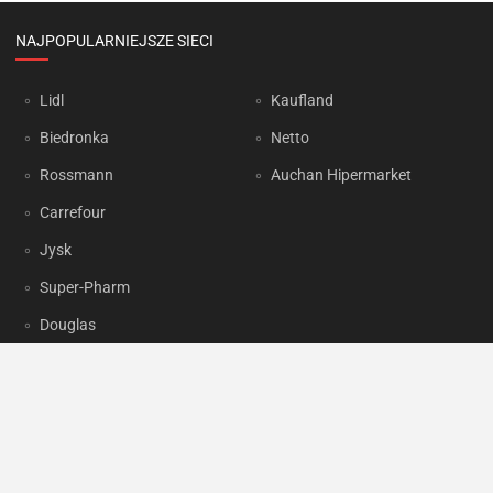
NAJPOPULARNIEJSZE SIECI
Lidl
Kaufland
Biedronka
Netto
Rossmann
Auchan Hipermarket
Carrefour
Jysk
Super-Pharm
Douglas
OKAZJUM.PL
Kontakt
Reklama
Prywatność
Korzystanie z portalu oznacza akceptację
Regulaminu
oraz
Polityki