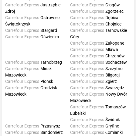
Carrefour Express
Jastrzębie-
Carrefour Express
Głogów
Zdrój
Carrefour Express
Zgorzelec
Carrefour Express
Ostrowiec
Carrefour Express
Dębica
Świętokrzyski
Carrefour Express
Chojnice
Carrefour Express
Stargard
Carrefour Express
Tarnowskie
Carrefour Express
Oświęcim
Góry
Carrefour Express
Zakopane
Carrefour Express
Mława
Carrefour Express
Chrzanów
Carrefour Express
Tarnobrzeg
Carrefour Express
Sochaczew
Carrefour Express
Mińsk
Carrefour Express
Szczytno
Mazowiecki
Carrefour Express
Biłgoraj
Carrefour Express
Płońsk
Carrefour Express
Zgierz
Carrefour Express
Grodzisk
Carrefour Express
Swarzędz
Mazowiecki
Carrefour Express
Nowy Dwór
Mazowiecki
Carrefour Express
Tomaszów
Lubelski
Carrefour Express
Świdnik
Carrefour Express
Przasnysz
Carrefour Express
Gryfino
Carrefour Express
Sandomierz
Carrefour Express
Łomianki