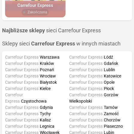
Carrefour Express
Zakończona
Najbliższe sklepy
sieci Carrefour Express
Sklepy sieci
Carrefour Express
w innych miastach
Carrefour Express
Warszawa
Carrefour Express
Łódź
Carrefour Express
Kraków
Carrefour Express
Gdańsk
Carrefour Express
Poznań
Carrefour Express
Lublin
Carrefour Express
Wrocław
Carrefour Express
Katowice
Carrefour Express
Białystok
Carrefour Express
Opole
Carrefour Express
Kielce
Carrefour Express
Płock
Carrefour
Carrefour Express
Gorzów
Express
Częstochowa
Wielkopolski
Carrefour Express
Gdynia
Carrefour Express
Tarnów
Carrefour Express
Tychy
Carrefour Express
Zamość
Carrefour Express
Kalisz
Carrefour Express
Chorzów
Carrefour Express
Legnica
Carrefour Express
Piaseczno
Carrefour Express
Włocławek
Carrefour Express
Lubin