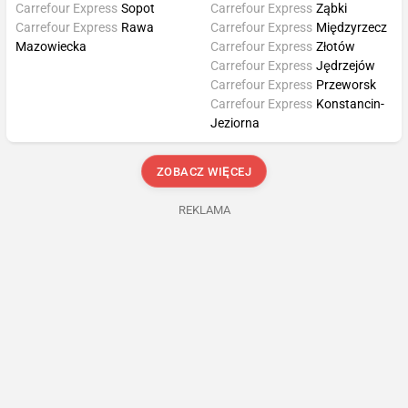
Carrefour Express
Sopot
Carrefour Express
Ząbki
Carrefour Express
Rawa
Carrefour Express
Międzyrzecz
Mazowiecka
Carrefour Express
Złotów
Carrefour Express
Jędrzejów
Carrefour Express
Przeworsk
Carrefour Express
Konstancin-
Jeziorna
ZOBACZ WIĘCEJ
REKLAMA