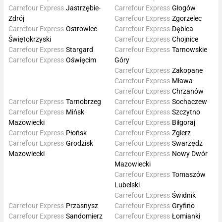
Carrefour Express
Jastrzębie-
Carrefour Express
Głogów
Zdrój
Carrefour Express
Zgorzelec
Carrefour Express
Ostrowiec
Carrefour Express
Dębica
Świętokrzyski
Carrefour Express
Chojnice
Carrefour Express
Stargard
Carrefour Express
Tarnowskie
Carrefour Express
Oświęcim
Góry
Carrefour Express
Zakopane
Carrefour Express
Mława
Carrefour Express
Chrzanów
Carrefour Express
Tarnobrzeg
Carrefour Express
Sochaczew
Carrefour Express
Mińsk
Carrefour Express
Szczytno
Mazowiecki
Carrefour Express
Biłgoraj
Carrefour Express
Płońsk
Carrefour Express
Zgierz
Carrefour Express
Grodzisk
Carrefour Express
Swarzędz
Mazowiecki
Carrefour Express
Nowy Dwór
Mazowiecki
Carrefour Express
Tomaszów
Lubelski
Carrefour Express
Świdnik
Carrefour Express
Przasnysz
Carrefour Express
Gryfino
Carrefour Express
Sandomierz
Carrefour Express
Łomianki