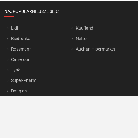
NAJPOPULARNIEJSZE SIECI
Lidl
Kaufland
Biedronka
Netto
Rossmann
Auchan Hipermarket
Carrefour
Jysk
Super-Pharm
Douglas
OKAZJUM.PL
Kontakt
Reklama
Prywatność
Korzystanie z portalu oznacza akceptację
Regulaminu
oraz
Polityki