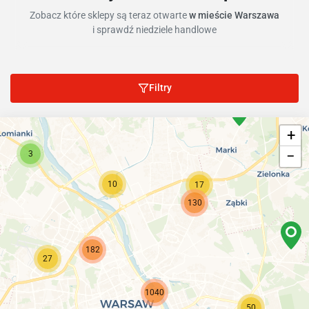
Zobacz które sklepy są teraz otwarte
w mieście Warszawa
i sprawdź niedziele handlowe
Filtry
+
−
3
10
17
130
182
27
1040
50