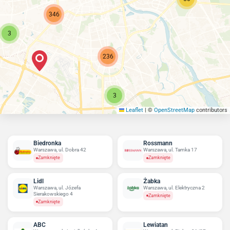
346
3
236
3
Leaflet
|
©
OpenStreetMap
contributors
Biedronka
Rossmann
Warszawa, ul. Dobra 42
Warszawa, ul. Tamka 17
Zamknięte
Zamknięte
Lidl
Żabka
Warszawa, ul. Józefa
Warszawa, ul. Elektryczna 2
Sierakowskiego 4
Zamknięte
Zamknięte
ABC
Lewiatan