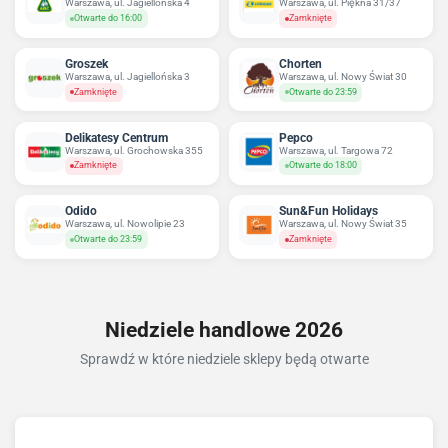
Warszawa, ul. Jagiellońska 4
Warszawa, ul. Piękna 31/37
Otwarte do 16:00
Zamknięte
Groszek
Chorten
Warszawa, ul. Jagiellońska 3
Warszawa, ul. Nowy Świat 30
Zamknięte
Otwarte do 23:59
Delikatesy Centrum
Pepco
Warszawa, ul. Grochowska 355
Warszawa, ul. Targowa 72
Zamknięte
Otwarte do 18:00
Odido
Sun&Fun Holidays
Warszawa, ul. Nowolipie 23
Warszawa, ul. Nowy Świat 35
Otwarte do 23:59
Zamknięte
Niedziele handlowe 2026
Sprawdź w które niedziele sklepy będą otwarte