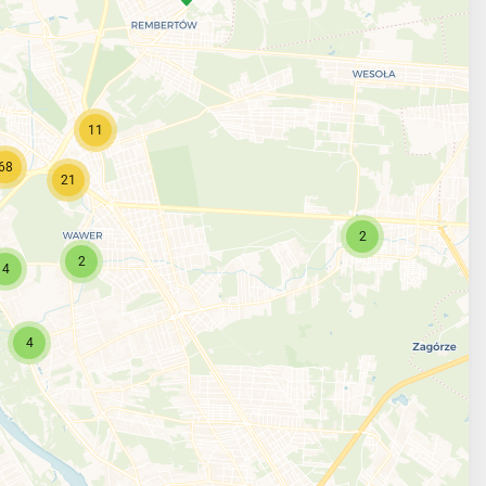
11
68
21
2
2
4
4