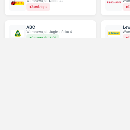
Warszawa, ul. Dobra 42
Wars
Zamknięte
Z
ABC
Lew
Warszawa, ul. Jagiellońska 4
Wars
Otwarte do 16:00
Z
Delikatesy Centrum
Pe
Warszawa, ul. Grochowska 355
Wars
Zamknięte
O