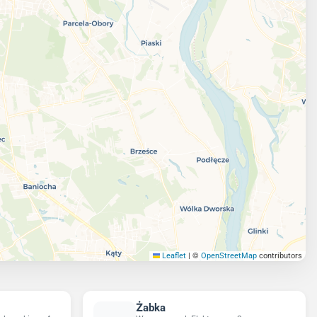
Leaflet
|
©
OpenStreetMap
contributors
Żabka