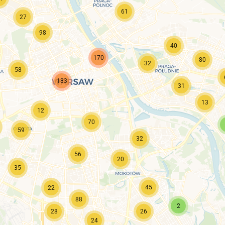
61
27
98
40
170
80
32
58
183
31
13
12
70
59
32
56
20
35
45
22
88
2
28
26
24