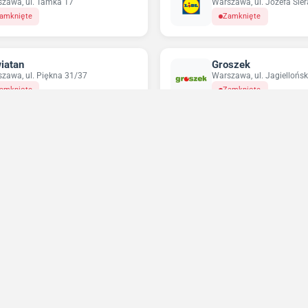
zawa, ul. Tamka 17
Warszawa, ul. Józefa Sie
amknięte
Zamknięte
iatan
Groszek
zawa, ul. Piękna 31/37
Warszawa, ul. Jagiellońsk
amknięte
Zamknięte
pco
Odido
zawa, ul. Targowa 72
Warszawa, ul. Nowolipie 
twarte do 18:00
Otwarte do 23:59
Niedziele handlowe 2026
Sprawdź w które niedziele sklepy będą otwarte