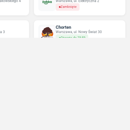
rakowskiego 4
Warszawa, ul. Elektryczna 2
Zamknięte
Chorten
a 3
Warszawa, ul. Nowy Świat 30
Otwarte do 23:59
Sun&Fun Holidays
23
Warszawa, ul. Nowy Świat 35
Zamknięte