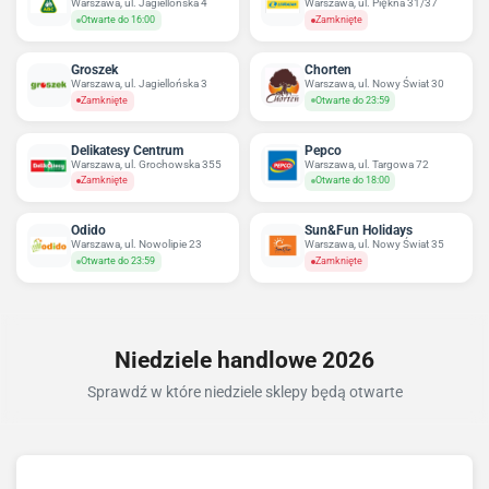
Warszawa, ul. Jagiellońska 4
Warszawa, ul. Piękna 31/37
Otwarte do 16:00
Zamknięte
Groszek
Chorten
Warszawa, ul. Jagiellońska 3
Warszawa, ul. Nowy Świat 30
Zamknięte
Otwarte do 23:59
Delikatesy Centrum
Pepco
Warszawa, ul. Grochowska 355
Warszawa, ul. Targowa 72
Zamknięte
Otwarte do 18:00
Odido
Sun&Fun Holidays
Warszawa, ul. Nowolipie 23
Warszawa, ul. Nowy Świat 35
Otwarte do 23:59
Zamknięte
Niedziele handlowe 2026
Sprawdź w które niedziele sklepy będą otwarte