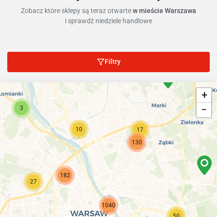
Zobacz które sklepy są teraz otwarte
w mieście Warszawa
i sprawdź niedziele handlowe
Filtry
+
−
3
10
17
130
182
27
1040
50