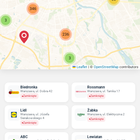
346
3
236
3
Leaflet
|
©
OpenStreetMap
contributors
Biedronka
Rossmann
Warszawa, ul. Dobra 42
Warszawa, ul. Tamka 17
Zamknięte
Zamknięte
Lidl
Żabka
Warszawa, ul. Józefa
Warszawa, ul. Elektryczna 2
Sierakowskiego 4
Zamknięte
Zamknięte
ABC
Lewiatan