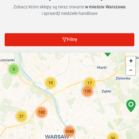
Zobacz które sklepy są teraz otwarte
w mieście Warszawa
i sprawdź niedziele handlowe
Filtry
+
−
3
10
17
130
182
27
1040
50