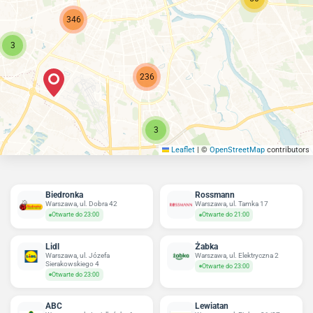
346
3
236
3
Leaflet
|
©
OpenStreetMap
contributors
Biedronka
Rossmann
Warszawa, ul. Dobra 42
Warszawa, ul. Tamka 17
Otwarte do 23:00
Otwarte do 21:00
Lidl
Żabka
Warszawa, ul. Józefa
Warszawa, ul. Elektryczna 2
Sierakowskiego 4
Otwarte do 23:00
Otwarte do 23:00
ABC
Lewiatan