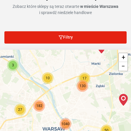
Zobacz które sklepy są teraz otwarte
w mieście Warszawa
i sprawdź niedziele handlowe
Filtry
+
−
3
10
17
130
182
27
1040
50