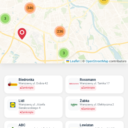
346
3
236
3
Leaflet
|
©
OpenStreetMap
contributors
Biedronka
Rossmann
Warszawa, ul. Dobra 42
Warszawa, ul. Tamka 17
Zamknięte
Zamknięte
Lidl
Żabka
Warszawa, ul. Józefa
Warszawa, ul. Elektryczna 2
Sierakowskiego 4
Zamknięte
Zamknięte
ABC
Lewiatan