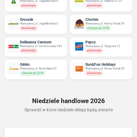
Warszawa, ul. Jagiellońska 4
Warszawa, ul. Piękna 31/37
Zamknięte
Zamknięte
Groszek
Chorten
Warszawa, ul. Jagiellońska 3
Warszawa, ul. Nowy Świat 30
Zamknięte
Otwarte do 23:59
Delikatesy Centrum
Pepco
Warszawa, ul. Grochowska 355
Warszawa, ul. Targowa 72
Zamknięte
Zamknięte
Odido
Sun&Fun Holidays
Warszawa, ul. Nowolipie 23
Warszawa, ul. Nowy Świat 35
Otwarte do 23:59
Zamknięte
Niedziele handlowe 2026
Sprawdź w które niedziele sklepy będą otwarte