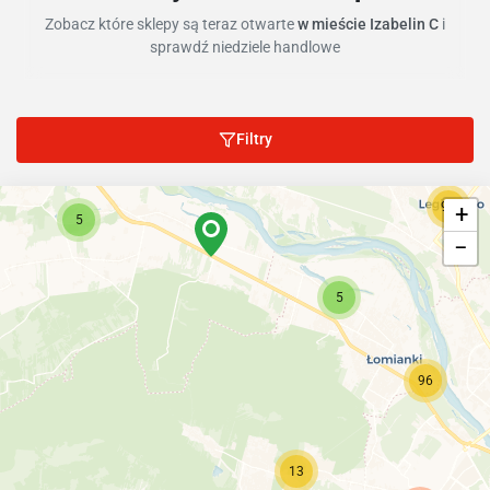
Zobacz które sklepy są teraz otwarte
w mieście Izabelin C
i
sprawdź niedziele handlowe
Filtry
97
+
5
−
5
96
13