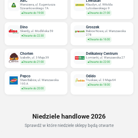
ABC
Lewiatan
Warszawa, ul. Eugeniusza
Klaudyn, ul. Witolda
Szwankowskiego 7A
Lutosławskiego 9
Otwarte do 19:00
Otwarte do 21:00
Dino
Groszek
Skierdy, ul. Modlińska 59
Babice Nowe, ul. Warszawska
278
Otwarte do 22:30
Otwarte do 16:00
Chorten
Delikatesy Centrum
Izabelin, ul. 3 Maja 39
Łomianki, ul. Warszawska 27
Otwarte do 21:00
Otwarte do 22:00
Pepco
Odido
Stare Babice, ul. Warszawska
Truskaw, ul. 3 Maja 64
195 A
Otwarte do 18:00
Otwarte do 20:00
Niedziele handlowe 2026
Sprawdź w które niedziele sklepy będą otwarte