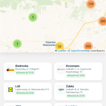
129
5
385
3
202
35
Leaflet
|
©
OpenStreetMap
contributors
Biedronka
Rossmann
Mościska, ul. 3 Maja 81
Izabelin C, ul. Zygmunta
Krasińskiego 57
Otwarte do 23:30
Otwarte do 18:00
Lidl
Żabka
Latchorzew, ul. Warszawska 216
Izabelin B, ul. Henryka
Sienkiewicza 70
Otwarte do 23:00
Otwarte do 23:00