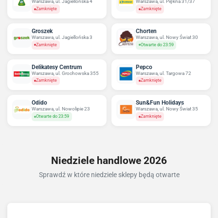
Warszawa, ul. Jagiellońska 4
Warszawa, ul. Piękna 31/37
Zamknięte
Zamknięte
Groszek
Chorten
Warszawa, ul. Jagiellońska 3
Warszawa, ul. Nowy Świat 30
Zamknięte
Otwarte do 23:59
Delikatesy Centrum
Pepco
Warszawa, ul. Grochowska 355
Warszawa, ul. Targowa 72
Zamknięte
Zamknięte
Odido
Sun&Fun Holidays
Warszawa, ul. Nowolipie 23
Warszawa, ul. Nowy Świat 35
Otwarte do 23:59
Zamknięte
Niedziele handlowe 2026
Sprawdź w które niedziele sklepy będą otwarte