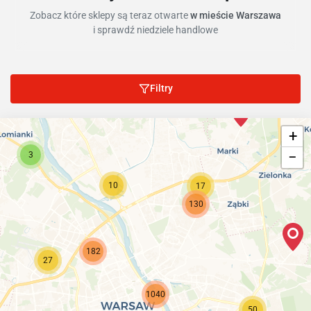
Zobacz które sklepy są teraz otwarte
w mieście Warszawa
i sprawdź niedziele handlowe
Filtry
+
−
3
10
17
130
182
27
1040
50