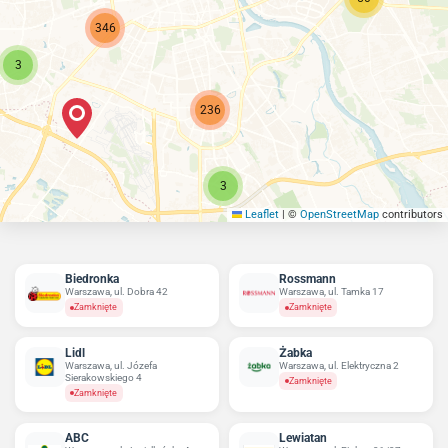
346
3
236
3
Leaflet
|
©
OpenStreetMap
contributors
Biedronka
Rossmann
Warszawa, ul. Dobra 42
Warszawa, ul. Tamka 17
Zamknięte
Zamknięte
Lidl
Żabka
Warszawa, ul. Józefa
Warszawa, ul. Elektryczna 2
Sierakowskiego 4
Zamknięte
Zamknięte
ABC
Lewiatan