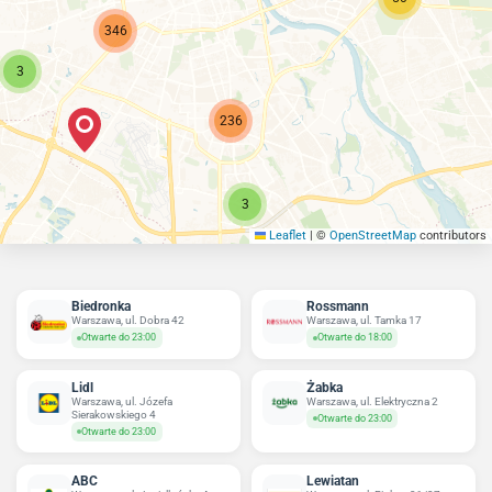
346
3
236
3
Leaflet
|
©
OpenStreetMap
contributors
Biedronka
Rossmann
Warszawa, ul. Dobra 42
Warszawa, ul. Tamka 17
Otwarte do 23:00
Otwarte do 18:00
Lidl
Żabka
Warszawa, ul. Józefa
Warszawa, ul. Elektryczna 2
Sierakowskiego 4
Otwarte do 23:00
Otwarte do 23:00
ABC
Lewiatan