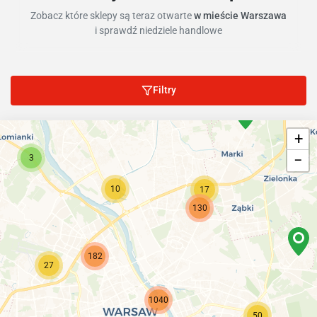
Zobacz które sklepy są teraz otwarte
w mieście Warszawa
i sprawdź niedziele handlowe
Filtry
+
−
3
10
17
130
182
27
1040
50