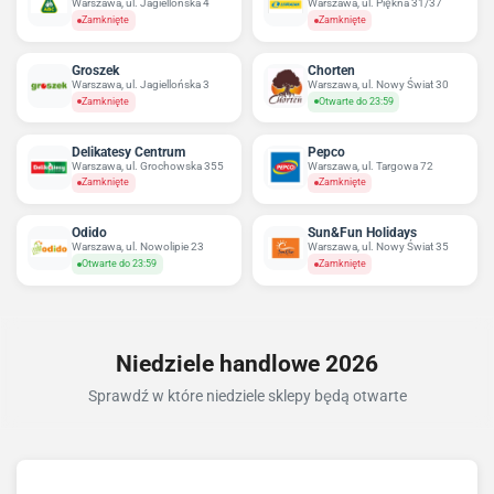
Warszawa, ul. Jagiellońska 4
Warszawa, ul. Piękna 31/37
Zamknięte
Zamknięte
Groszek
Chorten
Warszawa, ul. Jagiellońska 3
Warszawa, ul. Nowy Świat 30
Zamknięte
Otwarte do 23:59
Delikatesy Centrum
Pepco
Warszawa, ul. Grochowska 355
Warszawa, ul. Targowa 72
Zamknięte
Zamknięte
Odido
Sun&Fun Holidays
Warszawa, ul. Nowolipie 23
Warszawa, ul. Nowy Świat 35
Otwarte do 23:59
Zamknięte
Niedziele handlowe 2026
Sprawdź w które niedziele sklepy będą otwarte