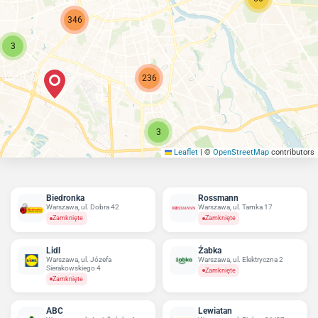
346
3
236
3
Leaflet
|
©
OpenStreetMap
contributors
Biedronka
Rossmann
Warszawa, ul. Dobra 42
Warszawa, ul. Tamka 17
Zamknięte
Zamknięte
Lidl
Żabka
Warszawa, ul. Józefa
Warszawa, ul. Elektryczna 2
Sierakowskiego 4
Zamknięte
Zamknięte
ABC
Lewiatan