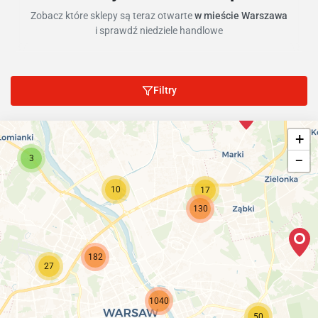
Zobacz które sklepy są teraz otwarte
w mieście Warszawa
i sprawdź niedziele handlowe
Filtry
+
−
3
10
17
130
182
27
1040
50