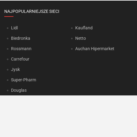
NAJPOPULARNIEJSZE SIECI
Lidl
Kaufland
Biedronka
Netto
Rossmann
Auchan Hipermarket
Carrefour
Jysk
Super-Pharm
Douglas
OKAZJUM.PL
Kontakt
Reklama
Prywatność
Korzystanie z portalu oznacza akceptację
Regulaminu
oraz
Polityki