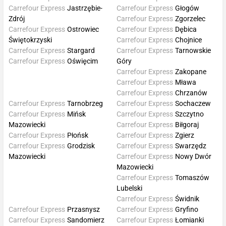
Carrefour Express
Jastrzębie-
Carrefour Express
Głogów
Zdrój
Carrefour Express
Zgorzelec
Carrefour Express
Ostrowiec
Carrefour Express
Dębica
Świętokrzyski
Carrefour Express
Chojnice
Carrefour Express
Stargard
Carrefour Express
Tarnowskie
Carrefour Express
Oświęcim
Góry
Carrefour Express
Zakopane
Carrefour Express
Mława
Carrefour Express
Chrzanów
Carrefour Express
Tarnobrzeg
Carrefour Express
Sochaczew
Carrefour Express
Mińsk
Carrefour Express
Szczytno
Mazowiecki
Carrefour Express
Biłgoraj
Carrefour Express
Płońsk
Carrefour Express
Zgierz
Carrefour Express
Grodzisk
Carrefour Express
Swarzędz
Mazowiecki
Carrefour Express
Nowy Dwór
Mazowiecki
Carrefour Express
Tomaszów
Lubelski
Carrefour Express
Świdnik
Carrefour Express
Przasnysz
Carrefour Express
Gryfino
Carrefour Express
Sandomierz
Carrefour Express
Łomianki