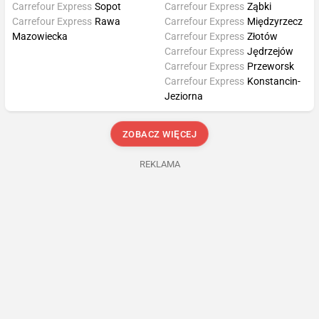
Carrefour Express
Sopot
Carrefour Express
Ząbki
Carrefour Express
Rawa
Carrefour Express
Międzyrzecz
Mazowiecka
Carrefour Express
Złotów
Carrefour Express
Jędrzejów
Carrefour Express
Przeworsk
Carrefour Express
Konstancin-
Jeziorna
ZOBACZ WIĘCEJ
REKLAMA