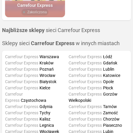
Carrefour Express
Zakończona
Najbliższe sklepy
sieci Carrefour Express
Sklepy sieci
Carrefour Express
w innych miastach
Carrefour Express
Warszawa
Carrefour Express
Łódź
Carrefour Express
Kraków
Carrefour Express
Gdańsk
Carrefour Express
Poznań
Carrefour Express
Lublin
Carrefour Express
Wrocław
Carrefour Express
Katowice
Carrefour Express
Białystok
Carrefour Express
Opole
Carrefour Express
Kielce
Carrefour Express
Płock
Carrefour
Carrefour Express
Gorzów
Express
Częstochowa
Wielkopolski
Carrefour Express
Gdynia
Carrefour Express
Tarnów
Carrefour Express
Tychy
Carrefour Express
Zamość
Carrefour Express
Kalisz
Carrefour Express
Chorzów
Carrefour Express
Legnica
Carrefour Express
Piaseczno
Carrefour Express
Włocławek
Carrefour Express
Lubin