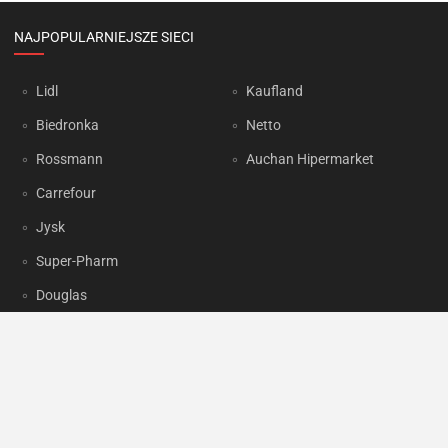
NAJPOPULARNIEJSZE SIECI
Lidl
Kaufland
Biedronka
Netto
Rossmann
Auchan Hipermarket
Carrefour
Jysk
Super-Pharm
Douglas
OKAZJUM.PL
Kontakt
Reklama
Prywatność
Korzystanie z portalu oznacza akceptację
Regulaminu
oraz
Polityki