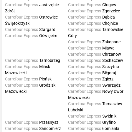
Carrefour Express
Jastrzębie-
Carrefour Express
Głogów
Zdrój
Carrefour Express
Zgorzelec
Carrefour Express
Ostrowiec
Carrefour Express
Dębica
Świętokrzyski
Carrefour Express
Chojnice
Carrefour Express
Stargard
Carrefour Express
Tarnowskie
Carrefour Express
Oświęcim
Góry
Carrefour Express
Zakopane
Carrefour Express
Mława
Carrefour Express
Chrzanów
Carrefour Express
Tarnobrzeg
Carrefour Express
Sochaczew
Carrefour Express
Mińsk
Carrefour Express
Szczytno
Mazowiecki
Carrefour Express
Biłgoraj
Carrefour Express
Płońsk
Carrefour Express
Zgierz
Carrefour Express
Grodzisk
Carrefour Express
Swarzędz
Mazowiecki
Carrefour Express
Nowy Dwór
Mazowiecki
Carrefour Express
Tomaszów
Lubelski
Carrefour Express
Świdnik
Carrefour Express
Przasnysz
Carrefour Express
Gryfino
Carrefour Express
Sandomierz
Carrefour Express
Łomianki