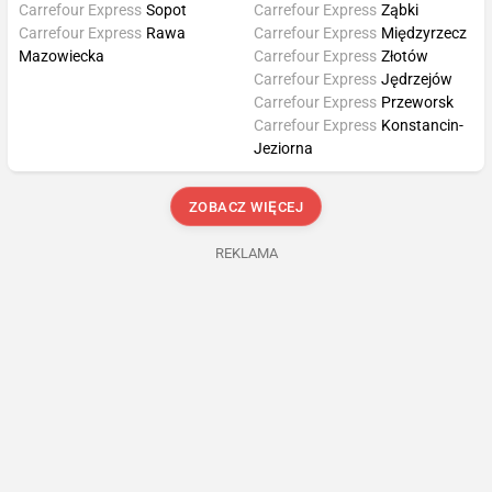
Carrefour Express
Sopot
Carrefour Express
Ząbki
Carrefour Express
Rawa
Carrefour Express
Międzyrzecz
Mazowiecka
Carrefour Express
Złotów
Carrefour Express
Jędrzejów
Carrefour Express
Przeworsk
Carrefour Express
Konstancin-
Jeziorna
ZOBACZ WIĘCEJ
REKLAMA