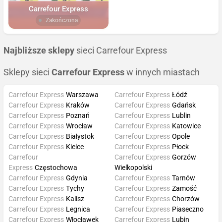
Carrefour Express
Zakończona
Najbliższe sklepy
sieci Carrefour Express
Sklepy sieci
Carrefour Express
w innych miastach
Carrefour Express
Warszawa
Carrefour Express
Łódź
Carrefour Express
Kraków
Carrefour Express
Gdańsk
Carrefour Express
Poznań
Carrefour Express
Lublin
Carrefour Express
Wrocław
Carrefour Express
Katowice
Carrefour Express
Białystok
Carrefour Express
Opole
Carrefour Express
Kielce
Carrefour Express
Płock
Carrefour
Carrefour Express
Gorzów
Express
Częstochowa
Wielkopolski
Carrefour Express
Gdynia
Carrefour Express
Tarnów
Carrefour Express
Tychy
Carrefour Express
Zamość
Carrefour Express
Kalisz
Carrefour Express
Chorzów
Carrefour Express
Legnica
Carrefour Express
Piaseczno
Carrefour Express
Włocławek
Carrefour Express
Lubin