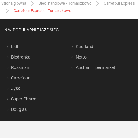
Strona główna
Sieci handlowe - Tomaszkowo
Carrefour Express
Carrefour Express - Tomaszkowo
NAJPOPULARNIEJSZE SIECI
Lidl
Kaufland
Biedronka
Netto
Rossmann
Auchan Hipermarket
Carrefour
Jysk
Super-Pharm
Douglas
OKAZJUM.PL