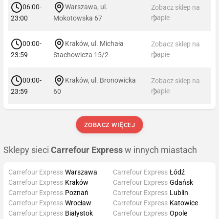
06:00-
Warszawa, ul.
Zobacz sklep na
mapie
23:00
Mokotowska 67
00:00-
Kraków, ul. Michała
Zobacz sklep na
mapie
23:59
Stachowicza 15/2
00:00-
Kraków, ul. Bronowicka
Zobacz sklep na
mapie
23:59
60
ZOBACZ WIĘCEJ
Sklepy sieci
Carrefour Express
w innych miastach
Carrefour Express
Warszawa
Carrefour Express
Łódź
Carrefour Express
Kraków
Carrefour Express
Gdańsk
Carrefour Express
Poznań
Carrefour Express
Lublin
Carrefour Express
Wrocław
Carrefour Express
Katowice
Carrefour Express
Białystok
Carrefour Express
Opole