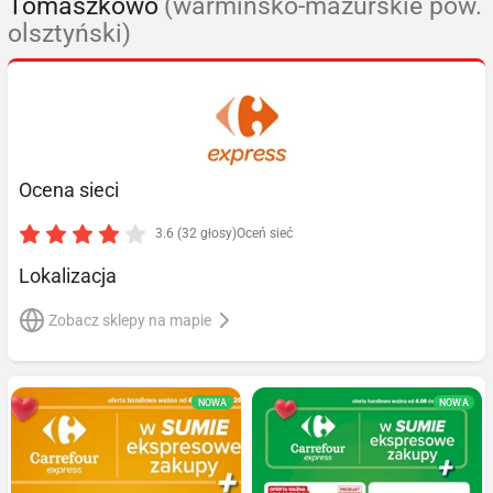
Tomaszkowo
(warmińsko-mazurskie pow.
olsztyński)
Ocena sieci
3.6 (32 głosy)
Oceń sieć
Lokalizacja
Zobacz sklepy na mapie
NOWA
NOWA