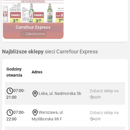
Carrefour Express
Zakończona
Najbliższe sklepy
sieci Carrefour Express
Godziny
Adres
otwarcia
07:00-
Zobacz sklep na
Łeba, ul. Nadmorska 5b
mapie
21:00
07:00-
Warszawa, ul.
Zobacz sklep na
mapie
22:00
Myśliborska 98 F