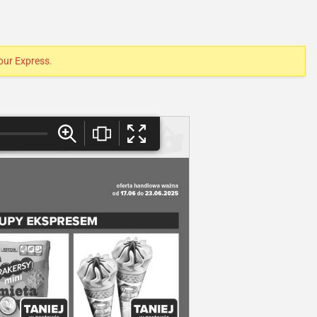
our Express
.