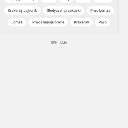
Kaufland
POLOmarket
Krakersy Lajkonik
Słodycze i przekąski
Piwo Łomża
Trwa jeszcze 5 dni
Trwa jeszcze 5 dni
Łomża
Piwo i napoje piwne
Krakersy
Piwo
REKLAMA