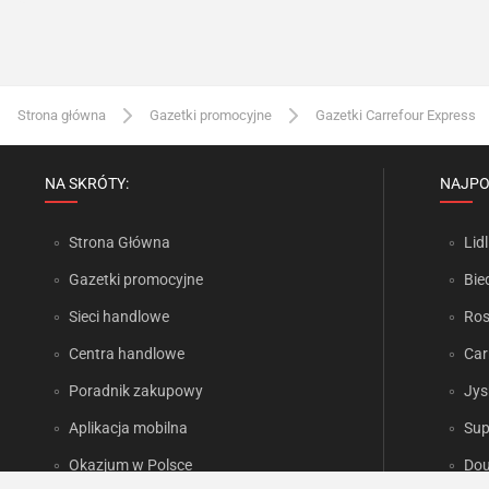
Strona główna
Gazetki promocyjne
Gazetki Carrefour Express
NA SKRÓTY:
NAJPO
Strona Główna
Lidl
Gazetki promocyjne
Bie
Sieci handlowe
Ro
Centra handlowe
Car
Poradnik zakupowy
Jys
Aplikacja mobilna
Sup
Okazjum w Polsce
Dou