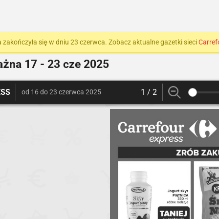
 zakończyła się w dniu 23 czerwca. Zobacz aktualne gazetki sieci
Carref
ażna
17 - 23 cze 2025
ESS
1 / 2
od 16 do 23 czerwca 2025