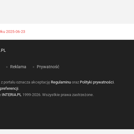
łku 2025-06-23
.PL
Reklama
Prywatność
 z portalu oznacza akceptację
Regulaminu
oraz
Polityki prywatności
.
preferencji
.
by
INTERIA.PL
1999-2026. Wszystkie prawa zastrzeżone.