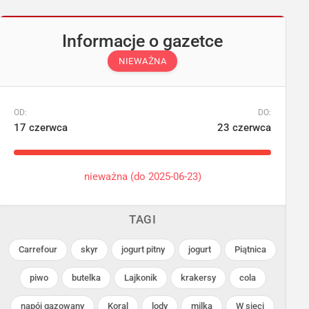
Informacje o gazetce
NIEWAŻNA
OD:
DO:
17 czerwca
23 czerwca
nieważna (do 2025-06-23)
TAGI
Carrefour
skyr
jogurt pitny
jogurt
Piątnica
piwo
butelka
Lajkonik
krakersy
cola
napój gazowany
Koral
lody
milka
W sieci