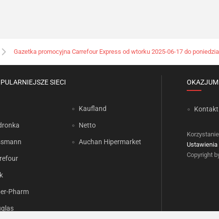
Gazetka promocyjna Carrefour Express od wtorku 2025-06-17 do poniedzia
PULARNIEJSZE SIECI
OKAZJUM
Kaufland
Kontakt
dronka
Netto
Korzystanie
ssmann
Auchan Hipermarket
Ustawienia 
Copyright 
refour
k
er-Pharm
glas